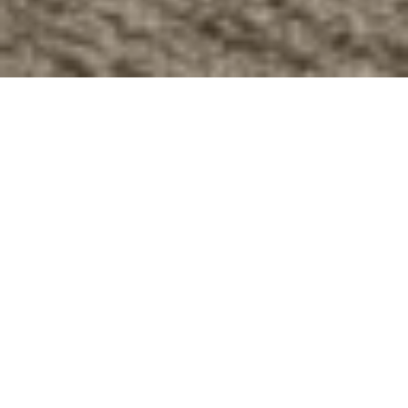
Ausgesuchte
Möbel in
Moos-Details in
Mitarbeiter-
fast allen
Cafe
Räumen
Besprechungsraum
Grüne
mit Aviation
Elemente im
Thema
Innen- und
Außenbereich
Wiederkehrende